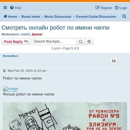
FAQ
Register
Login
S
Home
Board index
Music Discussion
General Guitar Discussion
e
Смотреть онлайн робот по имени чаппи
a
Moderators:
onid41
,
jkanter
r
Search
Advanced search
Post Reply
c
1 post • Page
1
of
1
h
Kennethsn
P
Wed Feb 25, 2015 11:33 am
o
s
Робот по имени чаппи
t
Фильм робот по имени чаппи