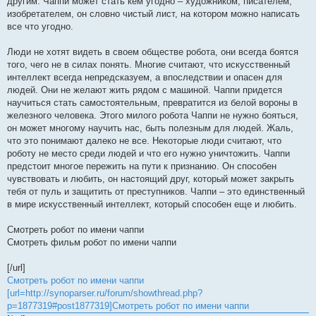
другим. Чаппи может стать кем угодно – художником, писателем,
изобретателем, он словно чистый лист, на котором можно написать
все что угодно.
Люди не хотят видеть в своем обществе робота, они всегда боятся
того, чего не в силах понять. Многие считают, что искусственный
интеллект всегда непредсказуем, а впоследствии и опасен для
людей. Они не желают жить рядом с машиной. Чаппи придется
научиться стать самостоятельным, превратится из белой вороны в
железного человека. Этого милого робота Чаппи не нужно бояться,
он может многому научить нас, быть полезным для людей. Жаль,
что это понимают далеко не все. Некоторые люди считают, что
роботу не место среди людей и что его нужно уничтожить. Чаппи
предстоит многое пережить на пути к признанию. Он способен
чувствовать и любить, он настоящий друг, который может закрыть
тебя от пуль и защитить от преступников. Чаппи – это единственный
в мире искусственный интеллект, который способен еще и любить.
Смотреть робот по имени чаппи
Смотреть фильм робот по имени чаппи
[/url]
Смотреть робот по имени чаппи
[url=http://synoparser.ru/forum/showthread.php?
p=1877319#post1877319]Смотреть робот по имени чаппи