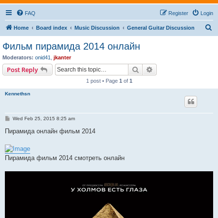
FAQ
Register
Login
S
Home
Board index
Music Discussion
General Guitar Discussion
e
Фильм пирамида 2014 онлайн
a
Moderators:
onid41
,
jkanter
r
Search
Advanced search
Post Reply
c
1 post • Page
1
of
1
h
Kennethsn
P
Wed Feb 25, 2015 8:25 am
o
s
Пирамида онлайн фильм 2014
t
Пирамида фильм 2014 смотреть онлайн