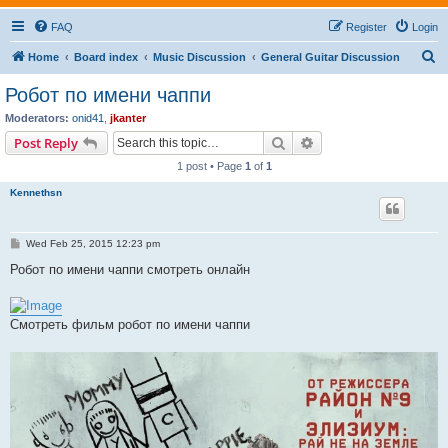
FAQ
Register
Login
S
Home
Board index
Music Discussion
General Guitar Discussion
e
Робот по имени чаппи
a
Moderators:
onid41
,
jkanter
r
Search
Advanced search
Post Reply
c
1 post • Page
1
of
1
h
Kennethsn
P
Wed Feb 25, 2015 12:23 pm
o
s
Робот по имени чаппи смотреть онлайн
t
Смотреть фильм робот по имени чаппи