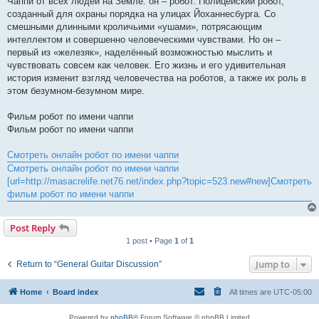
Чаппи от всех людей на Земле: он – робот. Полицейский робот,
созданный для охраны порядка на улицах Йоханнесбурга. Со
смешными длинными кроличьими «ушами», потрясающим
интеллектом и совершенно человеческими чувствами. Но он –
первый из «железяк», наделённый возможностью мыслить и
чувствовать совсем как человек. Его жизнь и его удивительная
история изменит взгляд человечества на роботов, а также их роль в
этом безумном-безумном мире.
Фильм робот по имени чаппи
Фильм робот по имени чаппи
Смотреть онлайн робот по имени чаппи
Смотреть онлайн робот по имени чаппи
[url=http://masacrelife.net76.net/index.php?topic=523.new#new]Смотреть
фильм робот по имени чаппи
Post Reply
1 post • Page
1
of
1
Jump to
Return to “General Guitar Discussion”
Home
Board index
All times are
UTC-05:00
Powered by
phpBB
® Forum Software © phpBB Limited