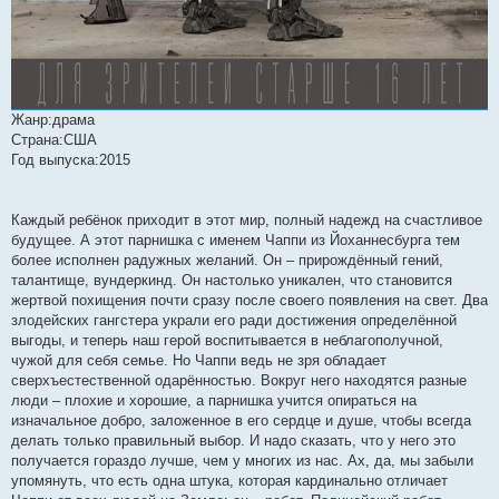
Жанр:драма
Страна:США
Год выпуска:2015
Каждый ребёнок приходит в этот мир, полный надежд на счастливое
будущее. А этот парнишка с именем Чаппи из Йоханнесбурга тем
более исполнен радужных желаний. Он – прирождённый гений,
талантище, вундеркинд. Он настолько уникален, что становится
жертвой похищения почти сразу после своего появления на свет. Два
злодейских гангстера украли его ради достижения определённой
выгоды, и теперь наш герой воспитывается в неблагополучной,
чужой для себя семье. Но Чаппи ведь не зря обладает
сверхъестественной одарённостью. Вокруг него находятся разные
люди – плохие и хорошие, а парнишка учится опираться на
изначальное добро, заложенное в его сердце и душе, чтобы всегда
делать только правильный выбор. И надо сказать, что у него это
получается гораздо лучше, чем у многих из нас. Ах, да, мы забыли
упомянуть, что есть одна штука, которая кардинально отличает