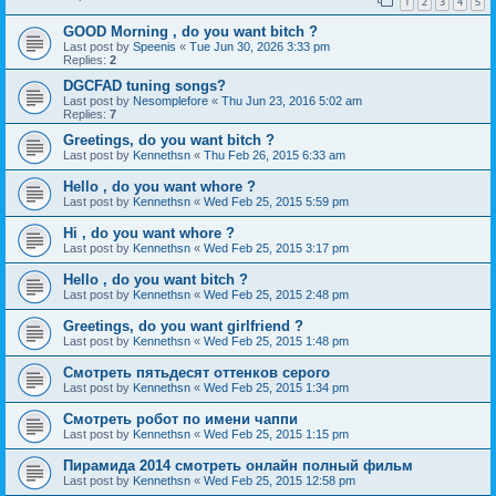
1
2
3
4
5
GOOD Morning , do you want bitch ?
Last post by
Speenis
«
Tue Jun 30, 2026 3:33 pm
Replies:
2
DGCFAD tuning songs?
Last post by
Nesomplefore
«
Thu Jun 23, 2016 5:02 am
Replies:
7
Greetings, do you want bitch ?
Last post by
Kennethsn
«
Thu Feb 26, 2015 6:33 am
Hello , do you want whore ?
Last post by
Kennethsn
«
Wed Feb 25, 2015 5:59 pm
Hi , do you want whore ?
Last post by
Kennethsn
«
Wed Feb 25, 2015 3:17 pm
Hello , do you want bitch ?
Last post by
Kennethsn
«
Wed Feb 25, 2015 2:48 pm
Greetings, do you want girlfriend ?
Last post by
Kennethsn
«
Wed Feb 25, 2015 1:48 pm
Смотреть пятьдесят оттенков серого
Last post by
Kennethsn
«
Wed Feb 25, 2015 1:34 pm
Смотреть робот по имени чаппи
Last post by
Kennethsn
«
Wed Feb 25, 2015 1:15 pm
Пирамида 2014 смотреть онлайн полный фильм
Last post by
Kennethsn
«
Wed Feb 25, 2015 12:58 pm