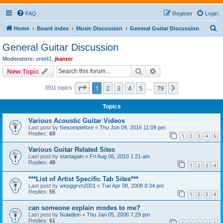
FAQ
Register
Login
S
Home
Board index
Music Discussion
General Guitar Discussion
e
General Guitar Discussion
a
Moderators:
onid41
,
jkanter
r
Search
Advanced search
New Topic
c
Page
1
of
79
1
2
3
4
5
79
Next
3911 topics
h
…
Topics
Various Acoustic Guitar Videos
Last post by
Nesomplefore
«
Thu Jun 09, 2016 11:09 pm
Replies:
69
1
2
3
4
5
Various Guitar Related Sites
Last post by
startagain
«
Fri Aug 06, 2010 1:21 am
Replies:
48
1
2
3
4
***List of Artist Specific Tab Sites***
Last post by
wkpggrvn2001
«
Tue Apr 08, 2008 8:34 pm
Replies:
55
1
2
3
4
can someone explain modes to me?
Last post by
Nuladion
«
Thu Jan 05, 2006 7:29 pm
Replies:
61