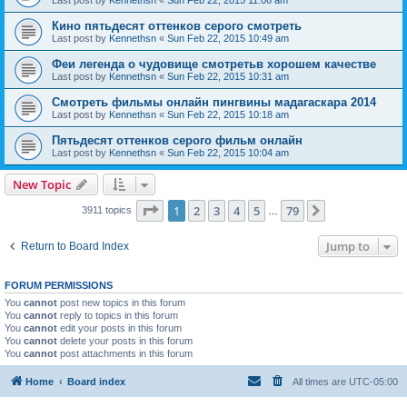
Last post by
Kennethsn
«
Sun Feb 22, 2015 11:06 am
Кино пятьдесят оттенков серого смотреть
Last post by
Kennethsn
«
Sun Feb 22, 2015 10:49 am
Феи легенда о чудовище смотретьв хорошем качестве
Last post by
Kennethsn
«
Sun Feb 22, 2015 10:31 am
Смотреть фильмы онлайн пингвины мадагаскара 2014
Last post by
Kennethsn
«
Sun Feb 22, 2015 10:18 am
Пятьдесят оттенков серого фильм онлайн
Last post by
Kennethsn
«
Sun Feb 22, 2015 10:04 am
New Topic
Page
1
of
79
1
2
3
4
5
79
Next
3911 topics
…
Jump to
Return to Board Index
FORUM PERMISSIONS
You
cannot
post new topics in this forum
You
cannot
reply to topics in this forum
You
cannot
edit your posts in this forum
You
cannot
delete your posts in this forum
You
cannot
post attachments in this forum
Home
Board index
All times are
UTC-05:00