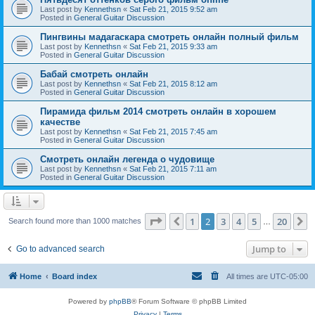
Last post by
Kennethsn
«
Sat Feb 21, 2015 9:52 am
Posted in
General Guitar Discussion
Пингвины мадагаскара смотреть онлайн полный фильм
Last post by
Kennethsn
«
Sat Feb 21, 2015 9:33 am
Posted in
General Guitar Discussion
Бабай смотреть онлайн
Last post by
Kennethsn
«
Sat Feb 21, 2015 8:12 am
Posted in
General Guitar Discussion
Пирамида фильм 2014 смотреть онлайн в хорошем
качестве
Last post by
Kennethsn
«
Sat Feb 21, 2015 7:45 am
Posted in
General Guitar Discussion
Смотреть онлайн легенда о чудовище
Last post by
Kennethsn
«
Sat Feb 21, 2015 7:11 am
Posted in
General Guitar Discussion
Page
2
of
20
1
2
3
4
5
20
Previous
N
Search found more than 1000 matches
…
Jump to
Go to advanced search
Home
Board index
All times are
UTC-05:00
Powered by
phpBB
® Forum Software © phpBB Limited
Privacy
|
Terms