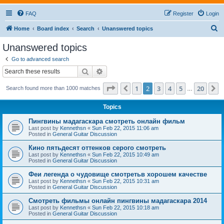
FAQ
Register
Login
S
Home
Board index
Search
Unanswered topics
e
Unanswered topics
a
Go to advanced search
r
Search
Advanced search
c
Page
2
of
20
1
2
3
4
5
20
Previous
N
Search found more than 1000 matches
h
…
Topics
Пингвины мадагаскара смотреть онлайн фильм
Last post by
Kennethsn
«
Sun Feb 22, 2015 11:06 am
Posted in
General Guitar Discussion
Кино пятьдесят оттенков серого смотреть
Last post by
Kennethsn
«
Sun Feb 22, 2015 10:49 am
Posted in
General Guitar Discussion
Феи легенда о чудовище смотретьв хорошем качестве
Last post by
Kennethsn
«
Sun Feb 22, 2015 10:31 am
Posted in
General Guitar Discussion
Смотреть фильмы онлайн пингвины мадагаскара 2014
Last post by
Kennethsn
«
Sun Feb 22, 2015 10:18 am
Posted in
General Guitar Discussion